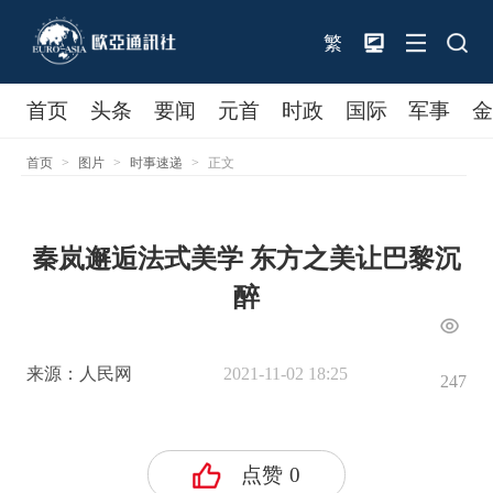
繁
首页
头条
要闻
元首
时政
国际
军事
首页
>
图片
>
时事速递
>
正文
秦岚邂逅法式美学 东方之美让巴黎沉
醉
来源：人民网
2021-11-02 18:25
247
点赞
0