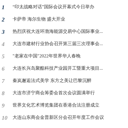
1
“印太战略对话”国际会议开幕式今日举办
2
卡萨帝 海尔生物 盛大开业
3
热烈庆祝大连环渤海能源交易中心国际事业...
4
大连市建材行业协会召开第三届三次理事会...
5
"老家在中国"2022年世界华人春晚
6
大连长兴岛聚酯科技产业园开工暨重大项目...
7
秦岚邂逅法式美学 东方之美让巴黎沉醉
8
大连市济宁商会筹委会首次会议圆满举行
9
世界文化艺术博览集团在香港合法注册成立
10
大连山东商会金普新区分会召开年度工作会议