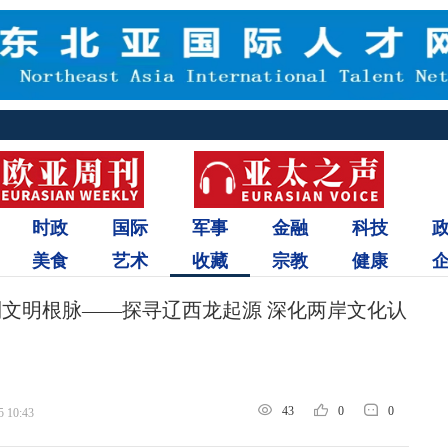
时政
国际
军事
金融
科技
美食
艺术
收藏
宗教
健康
到文明根脉——探寻辽西龙起源 深化两岸文化认
43
0
0
5 10:43