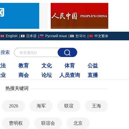
English
|
日本语
|
Русский язык
|
한국어
|
中文繁体
搜索
欧亚通讯社
政法
教育
文化
体育
公益
企业
商会
论坛
人员查询
直播
热搜关键词
2026
海军
联谊
王海
曹明权
联谊会
北京