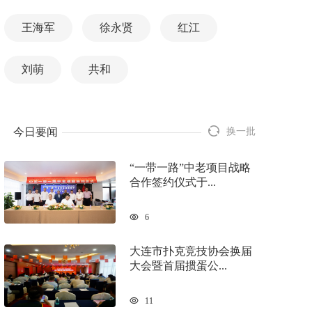
王海军
徐永贤
红江
刘萌
共和
今日要闻
换一批
“一带一路”中老项目战略
合作签约仪式于...
6
大连市扑克竞技协会换届
大会暨首届掼蛋公...
11