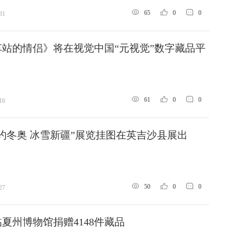
65
0
0
31
站的情侣》将在视觉中国“元视觉”数字藏品平
61
0
0
16
约冬奥 冰雪新疆”展览挂图在英吉沙县展出
50
0
0
27
夏州博物馆捐赠4148件藏品