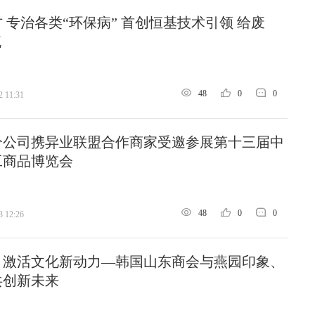
 专治各类“环保病” 首创恒基技术引领 给废
流
48
0
0
2 11:31
分公司携异业联盟合作商家受邀参展第十三届中
工商品博览会
48
0
0
3 12:26
，激活文化新动力—韩国山东商会与燕园印象、
共创新未来