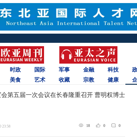
时政
国际
军事
金融
科技
美食
艺术
收藏
宗教
健康
谊会第五届一次会议在长春隆重召开 曹明权博士
18
0
0
0 23:58