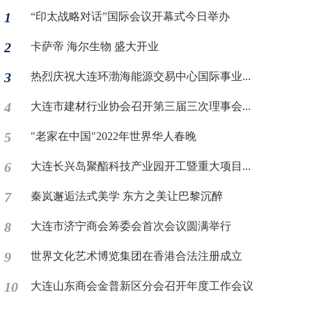
1
“印太战略对话”国际会议开幕式今日举办
2
卡萨帝 海尔生物 盛大开业
3
热烈庆祝大连环渤海能源交易中心国际事业...
4
大连市建材行业协会召开第三届三次理事会...
5
"老家在中国"2022年世界华人春晚
6
大连长兴岛聚酯科技产业园开工暨重大项目...
7
秦岚邂逅法式美学 东方之美让巴黎沉醉
8
大连市济宁商会筹委会首次会议圆满举行
9
世界文化艺术博览集团在香港合法注册成立
10
大连山东商会金普新区分会召开年度工作会议