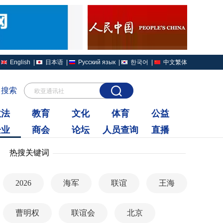
English
|
日本语
|
Русский язык
|
한국어
|
中文繁体
搜索
欧亚通讯社
政法
教育
文化
体育
公益
企业
商会
论坛
人员查询
直播
热搜关键词
2026
海军
联谊
王海
曹明权
联谊会
北京