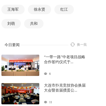
王海军
徐永贤
红江
刘萌
共和
今日要闻
换一批
“一带一路”中老项目战略
合作签约仪式于...
6
大连市扑克竞技协会换届
大会暨首届掼蛋公...
11