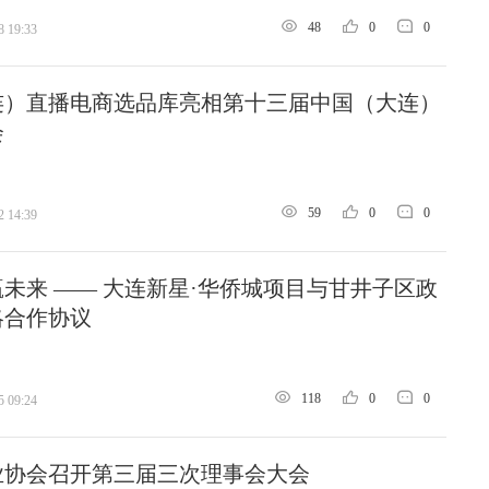
48
0
0
8 19:33
连）直播电商选品库亮相第十三届中国（大连）
会
59
0
0
2 14:39
未来 —— 大连新星·华侨城项目与甘井子区政
略合作协议
118
0
0
5 09:24
业协会召开第三届三次理事会大会