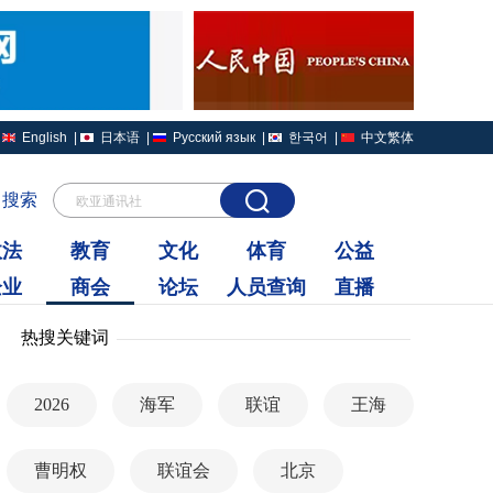
English
|
日本语
|
Русский язык
|
한국어
|
中文繁体
搜索
欧亚通讯社
政法
教育
文化
体育
公益
企业
商会
论坛
人员查询
直播
热搜关键词
2026
海军
联谊
王海
曹明权
联谊会
北京