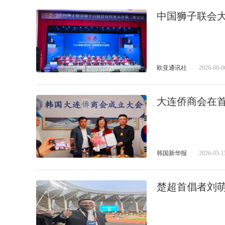
中国狮子联会
欧亚通讯社
2026-06-0
大连侨商会在
韩国新华报
2026-05-1
楚超首倡者刘