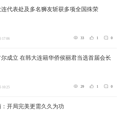
大连代表处及多名狮友斩获多项全国殊荣
33
1
0
6 17:06
首尔成立 在韩大连籍华侨侯丽君当选首届会长
29
1
0
5 10:25
萌：开局完美更需久久为功