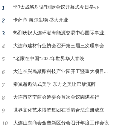
1
“印太战略对话”国际会议开幕式今日举办
2
卡萨帝 海尔生物 盛大开业
3
热烈庆祝大连环渤海能源交易中心国际事业...
4
大连市建材行业协会召开第三届三次理事会...
5
"老家在中国"2022年世界华人春晚
6
大连长兴岛聚酯科技产业园开工暨重大项目...
7
秦岚邂逅法式美学 东方之美让巴黎沉醉
8
大连市济宁商会筹委会首次会议圆满举行
9
世界文化艺术博览集团在香港合法注册成立
10
大连山东商会金普新区分会召开年度工作会议