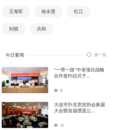
王海军
徐永贤
红江
刘萌
共和
今日要闻
换一批
“一带一路”中老项目战略
合作签约仪式于...
6
大连市扑克竞技协会换届
大会暨首届掼蛋公...
11