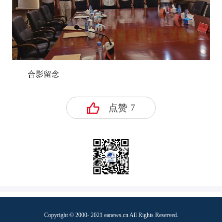
合影留念
点赞
7
Copyright © 2000- 2021 eanews.cn All Rights Reserved.