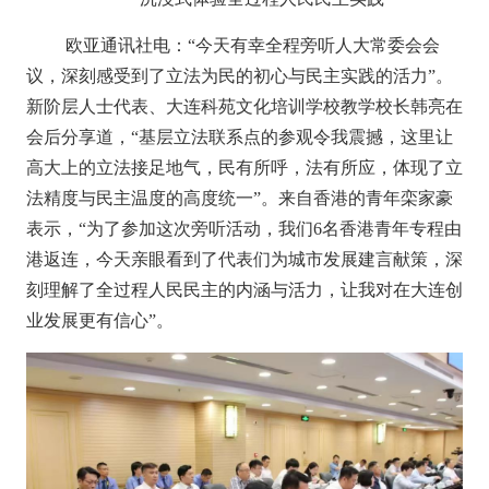
欧亚通讯社电
：
“
今
天有幸
全程
旁听
人大常委会
会
议
，
深刻感受到
了
立法为民的初心与民主实践的活力
”。
新阶层人士代表、大连科苑文化培训学校教学校长韩亮在
会后分享道，
“基层立法联系点
的参观令我震撼，这里让
高大上的立法接足地气，
民有所呼，法有所应，
体现了
立
法精度与民主温度的高度统一
”。来自香港的青年栾家豪
表示，“为了参加这次旁听活动，我们6名香港青年专程由
港返连，今天亲眼看到了代表们为城市发展建言献策，深
刻理解了全过程人民民主的内涵与活力，让我对
在大连
创
业发展更有信心
”。