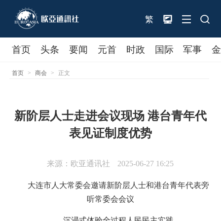
繁
首页
头条
要闻
元首
时政
国际
军事
首页
>
商会
>
正文
新阶层人士走进会议现场 港台青年代
表见证制度优势
来源：欧亚通讯社
2025-06-27 16:25
大连市人大常委会邀请新阶层人士和港台青年代表旁
听常委会会议
沉浸式体验全过程人民民主实践