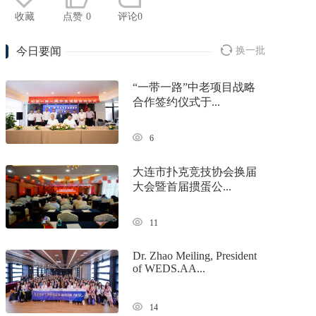
收藏
点赞
0
评论0
今日要闻
换一批
“一带一路”中老项目战略
合作签约仪式于...
6
大连市扑克竞技协会换届
大会暨首届掼蛋公...
11
Dr. Zhao Meiling, President
of WEDS.AA...
14