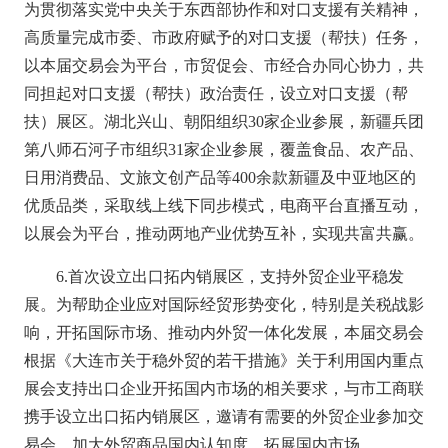
为贯彻落实党中央关于东西部协作和对口支援有关精神，
高质量完成市委、市政府赋予的对口支援（帮扶）任务，
以本届交易会为平台，市贸促会、市经合办同心协力，共
同担起对口支援（帮扶）政治责任，设立对口支援（帮
扶）展区。湖北兴山、朝阳组织
30家企业参展，新疆兵团
第八师石河子市
组织
31家企业参展，覆盖食品、农产品、
日用消费品、文旅文创产品等400余款新疆及中亚地区的
优质品类，采取线上线下同步模式，电商平台直播互动，
以展会为平台，推动两地产业优势互补
，实现共富共赢。
6.首次设立出口拓内销展区，支持外贸企业平稳发
展。
为帮助企业应对国际经贸形势变化，特别是关税战影
响，开拓国际市场、推动内外贸一体化发展，本届交易会
根据《大连市关于稳外贸的若干措施》关于利用国内重点
展会支持出口企业开拓国内市场的相关要求，与市工商联
携手设立出口拓内销展区，邀请有需要的外贸企业参加交
易会，加大外贸商品国内认知度，拓展国内市场。