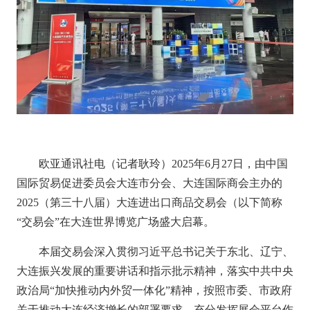
欧亚通讯社电（记者耿玲）
2025年6月27日，由中国
国际贸易促进委员会大连市分会、大连国际商会主办的
2025（第三十八届）大连进出口商品交易会（以下简称
“交易会”在大连世界博览广场
盛大启幕。
本届交易会
深入
贯彻习近平总书记关
于
东北、辽宁、
大连振兴发展的重要讲话
和指示批示精神，落实中共中央
政治局
“加快推动内外贸一体化”精神，按照市委、市政府
关于
推
动大连
经济增长
的
部署要求，充分发挥展会平台作